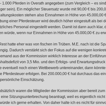
– 1.000 Pferden in Overath angegeben (zum Vergleich – es sind
nger sein). Ein möglicher Steuersatz wurde mit 90,00 € bis 200
altungskosten stehen also Einnahmen in Höhe von 45.000,00 €
bung einer Pferdesteuer wird deutlich höher eingestuft als bei
tzliches Personal eingestellt werden. Damit ist dann auch klar, 
en würde, wenn nur Einnahmen in Höhe von 45.000,00 € zu erw
Rest hatte eher was von fischen im Trüben. M.E. nach ist die 
ngig. Dadurch verstärkt sich der Fokus auf die wenigen konkret
jemand aus der Kommission wirklich Interesse an der Einführun
haltsdefizit von 3,5 Mio. und den Erfolgs- und Erwartungsdruc
e eventuell noch einen Wettbewerb untereinander, dann könnte
die Pferdesteuer erfolgen. Bei 200.000,00 € hat durchaus das ei
 persönliche Einschätzung.
dsätzlich waren die Mitglieder der Kommission aber bereit zum
a eine Sitzungsunterbrechung beantragt, weil es eigentlich nic
würde ich gerne erhalten. Von daher halte ich es nicht für sinn