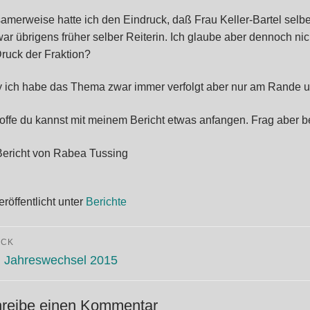
samerweise hatte ich den Eindruck, daß Frau Keller-Bartel selbe
war übrigens früher selber Reiterin. Ich glaube aber dennoch nic
Druck der Fraktion?
y ich habe das Thema zwar immer verfolgt aber nur am Rande und
hoffe du kannst mit meinem Bericht etwas anfangen. Frag aber
Bericht von Rabea Tussing
eröffentlicht unter
Berichte
itragsnavigation
ÜCK
eriger
 Jahreswechsel 2015
ag:
reibe einen Kommentar