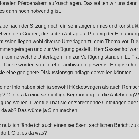
ionalen Pferdehaltern aufzuschlagen. Das sollten wir uns dann 
 es dann noch notwendig ist.
habe nach der Sitzung noch ein sehr angenehmes und konstrukt
el von den Grünen, die ja den Antrag auf Prüfung der Einführung 
ission liegen wohl diverse Unterlagen zu dem Thema vor. Die
mmengetragen und zur Verfügung gestellt. Herr Sassenhof war se
en konnte welche Unterlagen ihm zur Verfügung standen. Lt. Fra
i. Diese wurden von ihr eher ambivalent gewertet. Einige schien
sie eine geeignete Diskussionsgrundlage darstellen könnten.
meiner Info haben sich ja sowohl Hückeswagen als auch Remsch
tig? Gibt es da eine vernünftige Begründung für die Ablehnung? 
ügung stellen. Eventuell hat sie entsprechende Unterlagen aber
 da ab? Das würde ja Sinn machen.
 nützlich fände ich auch einen seriösen, sachlichen Bericht z
ndorf. Gibt es da was?