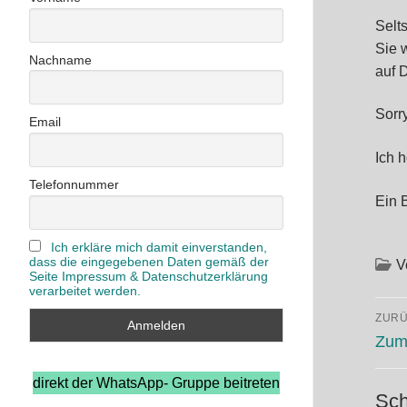
Selt
Sie 
Nachname
auf 
Sorr
Email
Ich 
Telefonnummer
Ein 
Ich erkläre mich damit einverstanden,
dass die eingegebenen Daten gemäß der
V
Seite Impressum & Datenschutzerklärung
verarbeitet werden.
Be
ZUR
Vorh
Zum
Beitr
direkt der WhatsApp- Gruppe beitreten
Sch