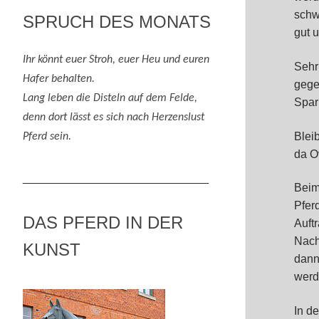
schw
SPRUCH DES MONATS
gut 
Ihr könnt euer Stroh, euer Heu und eure
n
Sehr
Hafer behalten.
gege
Lang leben die Disteln auf dem Felde,
Spar
denn
dort lässt es sich nach
H
erzenslust
Blei
Pferd
sein
.
da O
_____________________________
Beim
Pfer
DAS PFERD IN DER
Auft
Nach
KUNST
dann
werde
In d