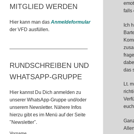
emot
MITGLIED WERDEN
falls
Hier kann man das
Anmeldeformular
Ich 
der VFD ausfüllen.
Bart
Komm
_____________________________
zusa
frag
dabe
RUNDSCHREIBEN UND
das 
WHATSAPP-GRUPPE
Lt. 
rich
Hier kannst Du Dich anmelden zu
Verf
unserer WhatsApp-Gruppe und/oder
euch
unserem Newsletter. Nähere Infos
hierzu gibt es im Menü auf der Seite
Ganz
"Newsletter".
Alle
Vorname