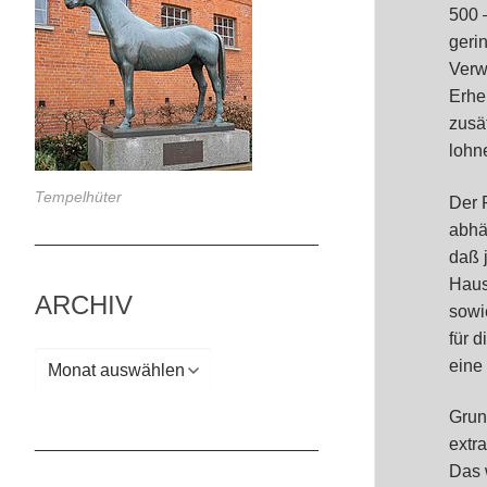
500 
geri
Verw
Erhe
zusä
lohn
Tempelhüter
Der 
abhä
_____________________________
daß 
Haus
ARCHIV
sowi
für 
Archiv
eine
Grun
_____________________________
extr
Das 