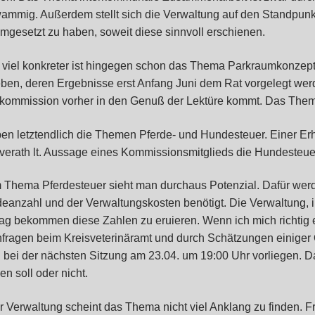
ammig. Außerdem stellt sich die Verwaltung auf den Standpun
umgesetzt zu haben, soweit diese sinnvoll erschienen.
 viel konkreter ist hingegen schon das Thema Parkraumkonzept.
ben, deren Ergebnisse erst Anfang Juni dem Rat vorgelegt werd
kommission vorher in den Genuß der Lektüre kommt. Das Thema
ben letztendlich die Themen Pferde- und Hundesteuer. Einer Erhö
verath lt. Aussage eines Kommissionsmitglieds die Hundesteue
 Thema Pferdesteuer sieht man durchaus Potenzial. Dafür wer
deanzahl und der Verwaltungskosten benötigt. Die Verwaltung,
rag bekommen diese Zahlen zu eruieren. Wenn ich mich richtig e
fragen beim Kreisveterinäramt und durch Schätzungen einiger Ov
 bei der nächsten Sitzung am 23.04. um 19:00 Uhr vorliegen. D
n soll oder nicht.
er Verwaltung scheint das Thema nicht viel Anklang zu finden. 