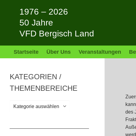
Zum
1976 – 2026
Inhalt
springen
50 Jahre
VFD Bergisch Land
Startseite
Über Uns
Veranstaltungen
Be
KATEGORIEN /
THEMENBEREICHE
Zuer
Kategorien
kann
/
des 
Themenbereiche
Frak
_____________________________
Auße
werd