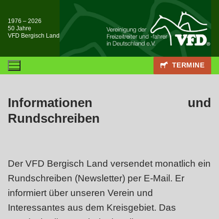
Zum
Inhalt
1976 – 2026
50 Jahre
springen
VFD Bergisch Land
TERMINE
Informationen und
Rundschreiben
Der VFD Bergisch Land versendet monatlich ein
Rundschreiben (Newsletter) per E-Mail. Er
informiert über unseren Verein und
Interessantes aus dem Kreisgebiet. Das