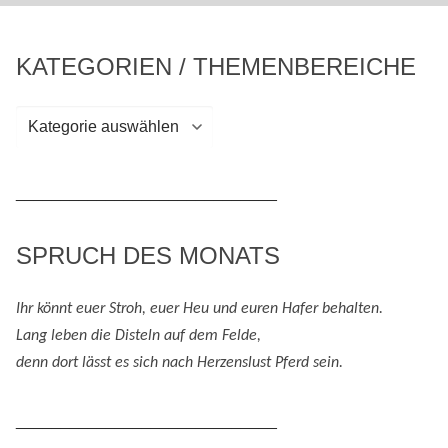
KATEGORIEN / THEMENBEREICHE
Kategorien
/
Themenbereiche
_____________________________
SPRUCH DES MONATS
Ihr könnt euer Stroh, euer Heu und eure
n
Hafer behalten.
Lang leben die Disteln auf dem Felde,
denn
dort lässt es sich nach
H
erzenslust
Pferd
sein
.
_____________________________