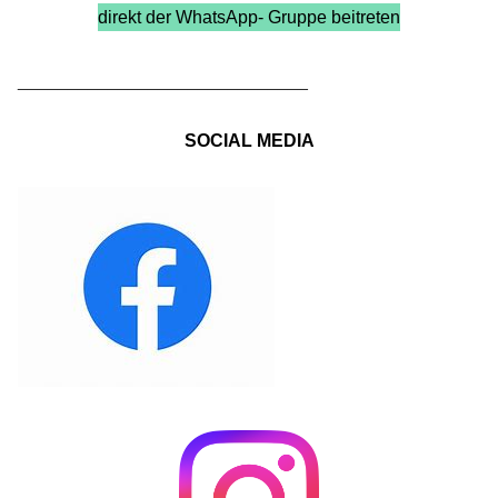
direkt der WhatsApp- Gruppe beitreten
_____________________________
SOCIAL MEDIA