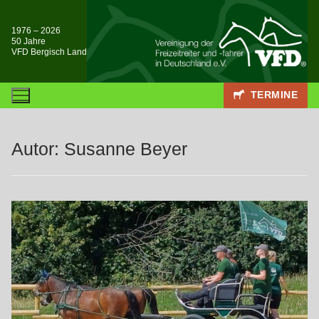
Zum
Inhalt
1976 – 2026
50 Jahre
springen
VFD Bergisch Land
TERMINE
Autor:
Susanne Beyer