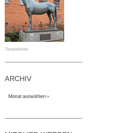
Tempelhüter
_____________________________
ARCHIV
Archiv
_____________________________