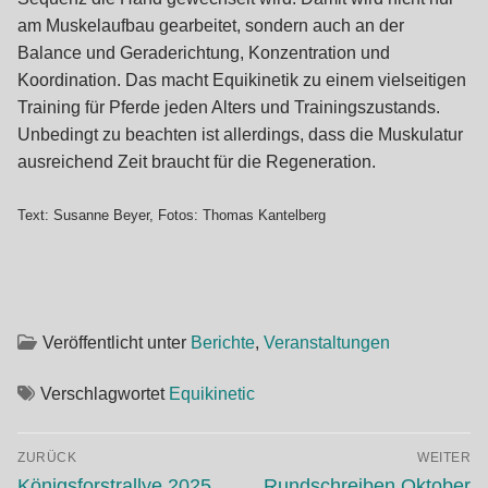
am Muskelaufbau gearbeitet, sondern auch an der
Balance und Geraderichtung, Konzentration und
Koordination. Das macht Equikinetik zu einem vielseitigen
Training für Pferde jeden Alters und Trainingszustands.
Unbedingt zu beachten ist allerdings, dass die Muskulatur
ausreichend Zeit braucht für die Regeneration.
Text: Susanne Beyer,
Fotos: Thomas Kantelberg
Veröffentlicht unter
Berichte
,
Veranstaltungen
Verschlagwortet
Equikinetic
Beitragsnavigation
ZURÜCK
WEITER
Vorheriger
Nächster
Königsforstrallye 2025
Rundschreiben Oktober