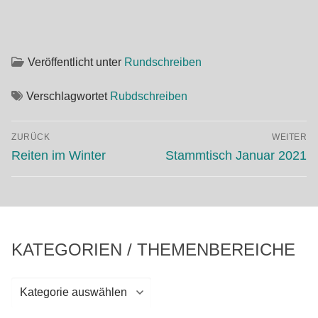
Veröffentlicht unter
Rundschreiben
Verschlagwortet
Rubdschreiben
Beitragsnavigation
ZURÜCK
WEITER
Vorheriger
Nächster
Reiten im Winter
Stammtisch Januar 2021
Beitrag:
Beitrag:
KATEGORIEN / THEMENBEREICHE
Kategorien
/