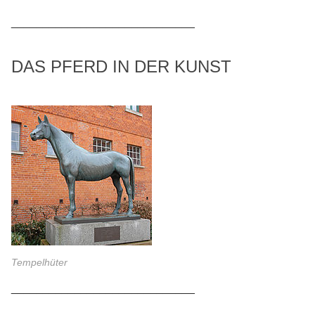
_____________________________
DAS PFERD IN DER KUNST
Tempelhüter
_____________________________