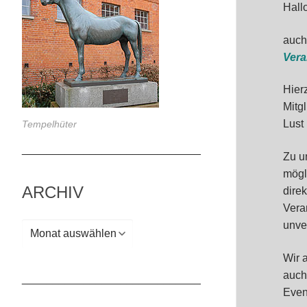
Hall
auch
Vera
Hier
Mitg
Lust
Tempelhüter
_____________________________
Zu u
mögl
ARCHIV
dire
Vera
unve
Archiv
Wir 
auch
_____________________________
Even