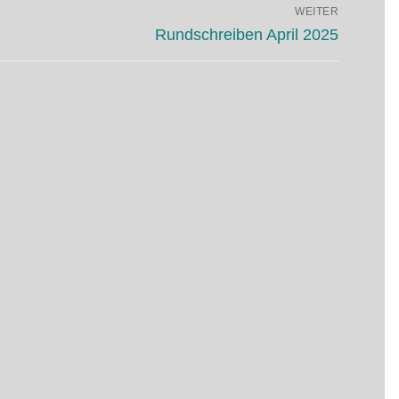
WEITER
Nächster
Rundschreiben April 2025
Beitrag: