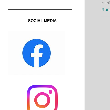
Be
ZUR
_____________________________
Vorh
Run
Beitr
SOCIAL MEDIA