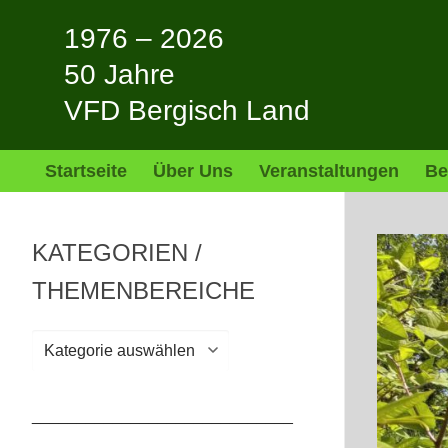
Zum
1976 – 2026
Inhalt
springen
50 Jahre
VFD Bergisch Land
Startseite
Über Uns
Veranstaltungen
Be
KATEGORIEN /
THEMENBEREICHE
Kategorien
/
Themenbereiche
_____________________________