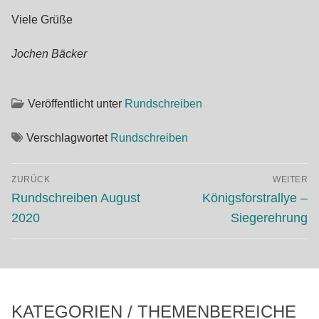
Viele Grüße
Jochen Bäcker
Veröffentlicht unter
Rundschreiben
Verschlagwortet
Rundschreiben
Beitragsnavigation
ZURÜCK
WEITER
Vorheriger
Nächster
Rundschreiben August
Königsforstrallye –
Beitrag:
Beitrag:
2020
Siegerehrung
KATEGORIEN / THEMENBEREICHE