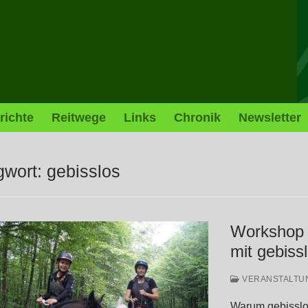
richte
Reitwege
Links
Chronik
Newsletter
gwort:
gebisslos
Workshop 
mit gebis
VERANSTALTU
Warum gebisslos