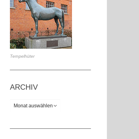
Tempelhüter
_____________________________
ARCHIV
Archiv
_____________________________