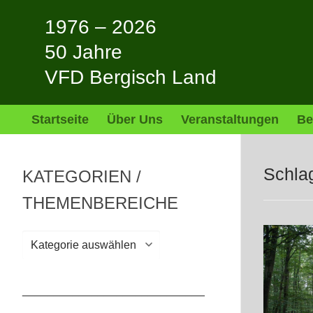
Zum
1976 – 2026
Inhalt
springen
50 Jahre
VFD Bergisch Land
Startseite
Über Uns
Veranstaltungen
Be
Schla
KATEGORIEN /
THEMENBEREICHE
Kategorien
/
Themenbereiche
_____________________________