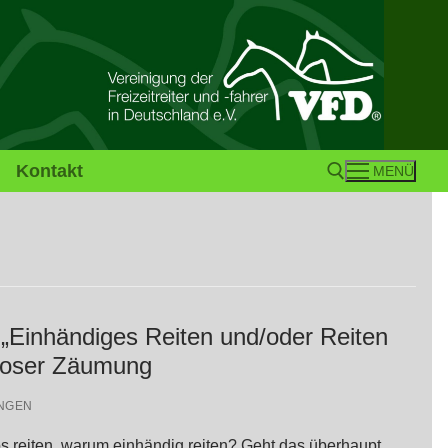
Kontakt
MENÜ
Suchen nach:
„Einhändiges Reiten und/oder Reiten
sloser Zäumung
NGEN
 reiten, warum einhändig reiten? Geht das überhaupt