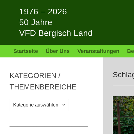
Zum
1976 – 2026
Inhalt
springen
50 Jahre
VFD Bergisch Land
Startseite
Über Uns
Veranstaltungen
Be
Schla
KATEGORIEN /
THEMENBEREICHE
Kategorien
/
Themenbereiche
_____________________________