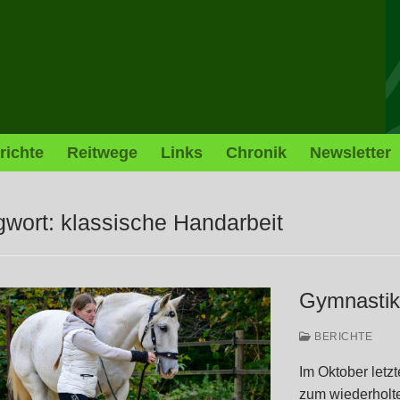
richte
Reitwege
Links
Chronik
Newsletter
gwort:
klassische Handarbeit
Gymnastik
BERICHTE
Im Oktober letz
zum wiederholte