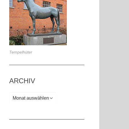
Tempelhüter
_____________________________
ARCHIV
Archiv
_____________________________