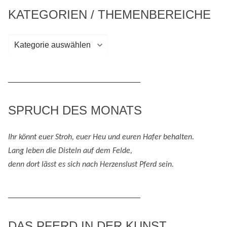
KATEGORIEN / THEMENBEREICHE
Kategorien
/
Themenbereiche
_____________________________
SPRUCH DES MONATS
Ihr könnt euer Stroh, euer Heu und eure
n
Hafer behalten.
Lang leben die Disteln auf dem Felde,
denn
dort lässt es sich nach
H
erzenslust
Pferd
sein
.
_____________________________
DAS PFERD IN DER KUNST