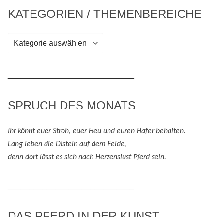
KATEGORIEN / THEMENBEREICHE
Kategorien
/
Themenbereiche
_____________________________
SPRUCH DES MONATS
Ihr könnt euer Stroh, euer Heu und eure
n
Hafer behalten.
Lang leben die Disteln auf dem Felde,
denn
dort lässt es sich nach
H
erzenslust
Pferd
sein
.
_____________________________
DAS PFERD IN DER KUNST