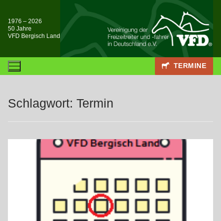
Zum
Inhalt
1976 – 2026
50 Jahre
springen
VFD Bergisch Land
TERMINE
Schlagwort:
Termin