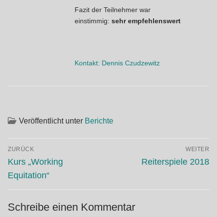
Fazit der Teilnehmer war
einstimmig:
sehr empfehlenswert
Kontakt: Dennis Czudzewitz
Veröffentlicht unter
Berichte
Beitragsnavigation
ZURÜCK
WEITER
Vorheriger
Nächster
Kurs „Working
Reiterspiele 2018
Beitrag:
Beitrag:
Equitation“
Schreibe einen Kommentar