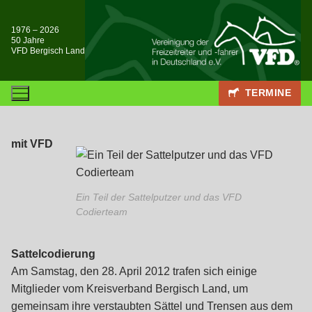
Zum
Inhalt
1976 – 2026
50 Jahre
springen
VFD Bergisch Land
TERMINE
mit VFD
Ein Teil der Sattelputzer und das VFD
Codierteam
Sattelcodierung
Am Samstag, den 28. April 2012 trafen sich einige
Mitglieder vom Kreisverband Bergisch Land, um
gemeinsam ihre verstaubten Sättel und Trensen aus dem