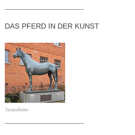
_____________________________
DAS PFERD IN DER KUNST
Tempelhüter
_____________________________