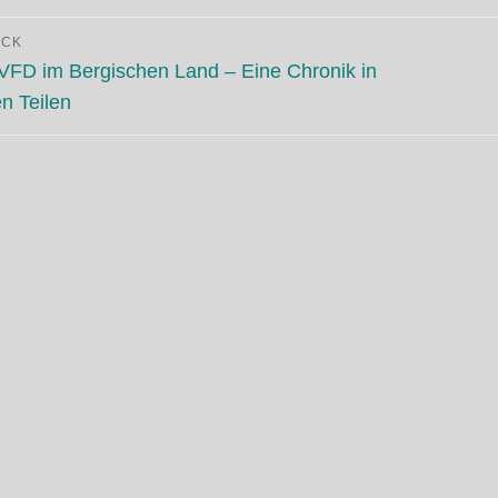
itragsnavigation
ÜCK
eriger
VFD im Bergischen Land – Eine Chronik in
ag:
en Teilen