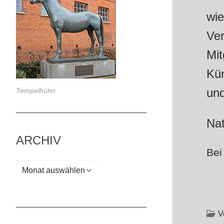
wie
Ver
Mit
Kün
un
Tempelhüter
_____________________________
Nat
ARCHIV
Bei
Archiv
_____________________________
V