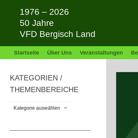
Zum
1976 – 2026
Inhalt
springen
50 Jahre
VFD Bergisch Land
Startseite
Über Uns
Veranstaltungen
Be
KATEGORIEN /
THEMENBEREICHE
Kategorien
/
Themenbereiche
_____________________________