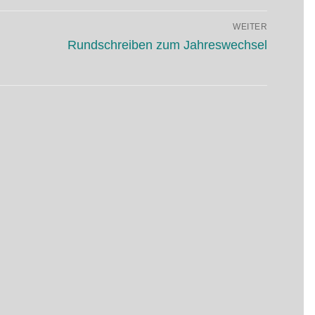
WEITER
Nächster
Rundschreiben zum Jahreswechsel
Beitrag: