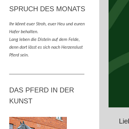
SPRUCH DES MONATS
Ihr könnt euer Stroh, euer Heu und eure
n
Hafer behalten.
Lang leben die Disteln auf dem Felde,
denn
dort lässt es sich nach
H
erzenslust
Pferd
sein
.
_____________________________
DAS PFERD IN DER
KUNST
Lie