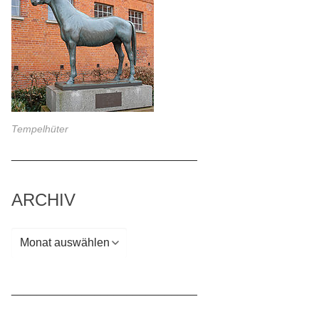
Tempelhüter
_____________________________
ARCHIV
Archiv
_____________________________