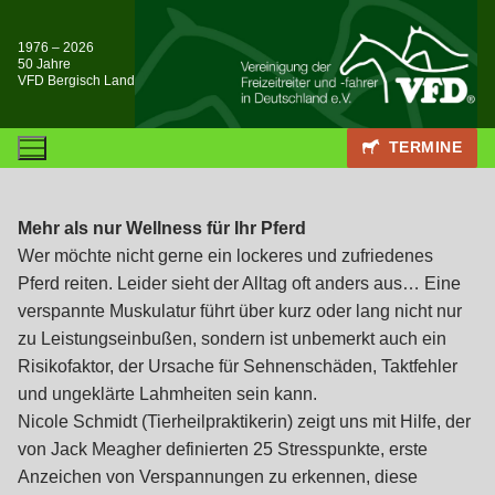
Zum
Inhalt
1976 – 2026
50 Jahre
springen
VFD Bergisch Land
TERMINE
Mehr als nur Wellness für Ihr Pferd
Wer möchte nicht gerne ein lockeres und zufriedenes
Pferd reiten. Leider sieht der Alltag oft anders aus… Eine
verspannte Muskulatur führt über kurz oder lang nicht nur
zu Leistungseinbußen, sondern ist unbemerkt auch ein
Risikofaktor, der Ursache für Sehnenschäden, Taktfehler
und ungeklärte Lahmheiten sein kann.
Nicole Schmidt (Tierheilpraktikerin) zeigt uns mit Hilfe, der
von Jack Meagher definierten 25 Stresspunkte, erste
Anzeichen von Verspannungen zu erkennen, diese