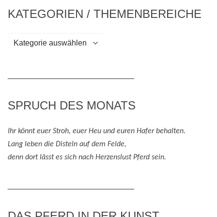
KATEGORIEN / THEMENBEREICHE
Kategorien
/
Themenbereiche
_____________________________
SPRUCH DES MONATS
Ihr könnt euer Stroh, euer Heu und eure
n
Hafer behalten.
Lang leben die Disteln auf dem Felde,
denn
dort lässt es sich nach
H
erzenslust
Pferd
sein
.
_____________________________
DAS PFERD IN DER KUNST