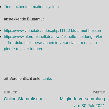
Tierseucheninformationssystem
anstekkende Blutarmut
https://www.vfdnet.de/index.php/11133-blutarmut-hessen
https://www.pferd-aktuell.de/news/aktuelle-meldungen/fei
—fn—dokr/infektioese-anaemie-veranstalter-muessen-
pferde-register-fuehren
Veröffentlicht unter
Links
Beitragsnavigation
ZURÜCK
WEITER
Vorheriger
Nächster
Online-Stammtische
Mitgliederversammlung
Beitrag:
Beitrag:
am 30.Juli 2021