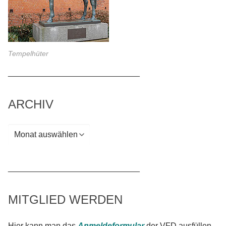
Tempelhüter
_____________________________
ARCHIV
Archiv
_____________________________
MITGLIED WERDEN
Hier kann man das
Anmeldeformular
der VFD ausfüllen.