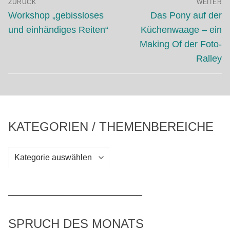
ZURÜCK
WEITER
Vorheriger
Nächster
Workshop „gebissloses
Das Pony auf der
Beitrag:
Beitrag:
und einhändiges Reiten“
Küchenwaage – ein
Making Of der Foto-
Ralley
KATEGORIEN / THEMENBEREICHE
Kategorien
/
Themenbereiche
_____________________________
SPRUCH DES MONATS