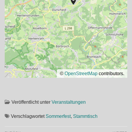
©
OpenStreetMap
contributors.
Veröffentlicht unter
Veranstaltungen
Verschlagwortet
Sommerfest
,
Stammtisch
Beitragsnavigation