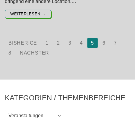
dringend eine andere Location.…
WEITERLESEN →
Seitennummerierung
BISHERIGE
1
2
3
4
5
6
7
der
8
NÄCHSTER
Beiträge
KATEGORIEN / THEMENBEREICHE
Kategorien
/
Themenbereiche