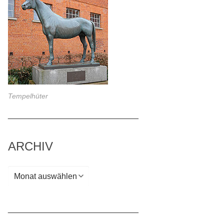
Tempelhüter
_____________________________
ARCHIV
Archiv
_____________________________