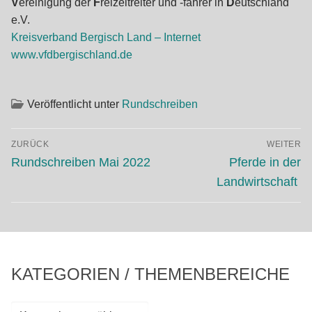
V
ereinigung der
F
reizeitreiter und -fahrer in
D
eutschland
e.V.
Kreisverband Bergisch Land – Internet
www.vfdbergischland.de
Veröffentlicht unter
Rundschreiben
Beitragsnavigation
ZURÜCK
WEITER
Vorheriger
Nächster
Rundschreiben Mai 2022
Pferde in der
Beitrag:
Beitrag:
Landwirtschaft
KATEGORIEN / THEMENBEREICHE
Kategorien